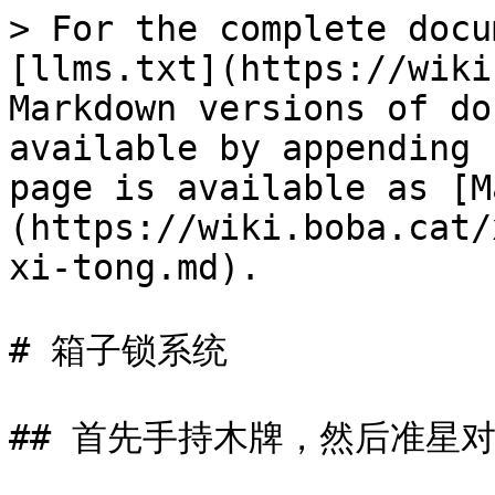
> For the complete docu
[llms.txt](https://wiki
Markdown versions of do
available by appending 
page is available as [M
(https://wiki.boba.cat/
xi-tong.md).

# 箱子锁系统

## 首先手持木牌，然后准星对