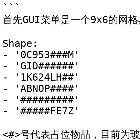
```

首先GUI菜单是一个9x6的网格
Shape:

- '0C953###M'

- 'GID######'

- '1K624LH##'

- 'ABNOP####'

- '#########'

- '#####FE7Z'

<#>号代表占位物品，目前为