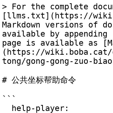
> For the complete docu
[llms.txt](https://wiki
Markdown versions of do
available by appending 
page is available as [M
(https://wiki.boba.cat/
tong/gong-gong-zuo-biao
# 公共坐标帮助命令

```

  help-player:
