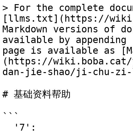
> For the complete docu
[llms.txt](https://wiki
Markdown versions of do
available by appending 
page is available as [M
(https://wiki.boba.cat/
dan-jie-shao/ji-chu-zi-
# 基础资料帮助

```

  '7':
